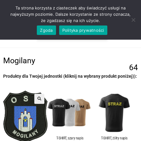
ZADZWOŃ TEL. 600 352 938
Ta strona korzysta z ciasteczek aby świadczyć usługi na
najwyższym poziomie. Dalsze korzystanie ze strony oznacza,
że zgadzasz się na ich użycie.
Zgoda
Polityka prywatności
0,00
ZŁ
MENU
0
Mogilany
64
Produkty dla Twojej jednostki (kliknij na wybrany produkt poniżej)):
T-SHIRT, szary napis
T-SHIRT, żółty napis