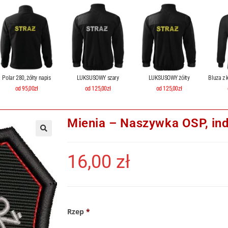
Polar 280, żółty napis
LUKSUSOWY szary
LUKSUSOWY żółty
Bluza z 
od 95,00zł
od 125,00zł
od 125,00zł
Mienia – Naszywka OSP, in
16,00
zł
Rzep
*