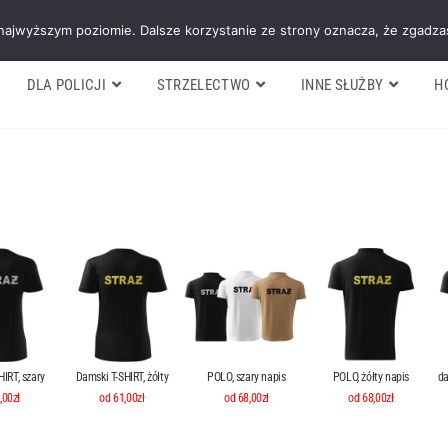
Galeria
Blog
O firmie
Cennik nasz
 najwyższym poziomie. Dalsze korzystanie ze strony oznacza, że zgadzas
DLA POLICJI
STRZELECTWO
INNE SŁUŻBY
H
IRT, szary
Damski T-SHIRT, żółty
POLO, szary napis
POLO, żółty napis
da
,00zł
od 61,00zł
od 68,00zł
od 68,00zł