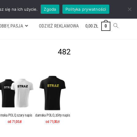
ywek
Formularz wyceny
Kontakt
ZADZWOŃ TEL. 600 352 938
z się na ich użycie.
Zgoda
Polityka prywatności
OBBY, PASJA
ODZIEŻ REKLAMOWA
0,00
ZŁ
0
482
mska POLO, szary napis
damska POLO, żółty napis
od 71,00zł
od 71,00zł