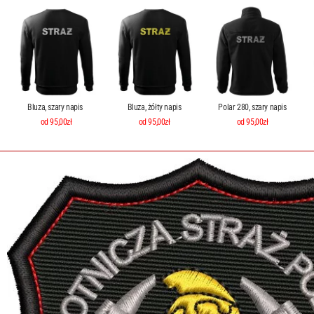
Bluza, szary napis
Bluza, żółty napis
Polar 280, szary napis
od 95,00zł
od 95,00zł
od 95,00zł