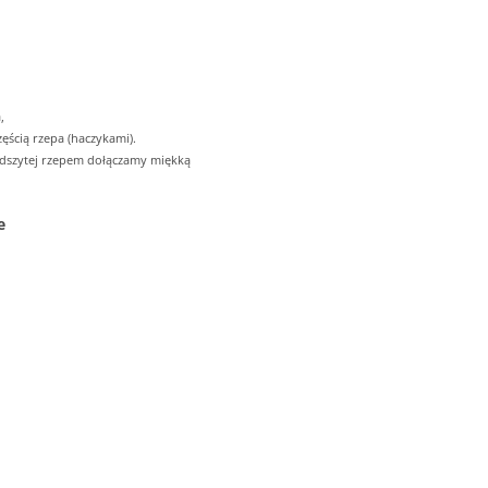
,
ęścią rzepa (haczykami).
odszytej rzepem dołączamy miękką
e