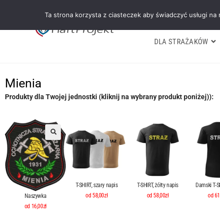
Ta strona korzysta z ciasteczek aby świadczyć usługi na
DLA STRAŻAKÓW
Mienia
Produkty dla Twojej jednostki (kliknij na wybrany produkt poniżej)):
T-SHIRT, szary napis
T-SHIRT, żółty napis
Damski T-SH
od 58,00zł
od 58,00zł
od 61
Naszywka
od 16,00zł