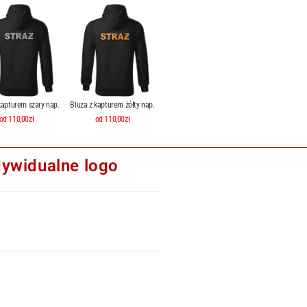
kapturem szary nap.
Bluza z kapturem żółty nap.
od 110,00zł
od 110,00zł
dywidualne logo