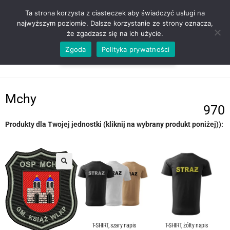
ZADZWOŃ TEL. 600 352 938
Ta strona korzysta z ciasteczek aby świadczyć usługi na
najwyższym poziomie. Dalsze korzystanie ze strony oznacza,
że zgadzasz się na ich użycie.
Zgoda
Polityka prywatności
0,00
ZŁ
MENU
0
Mchy
970
Produkty dla Twojej jednostki (kliknij na wybrany produkt poniżej)):
T-SHIRT, szary napis
T-SHIRT, żółty napis