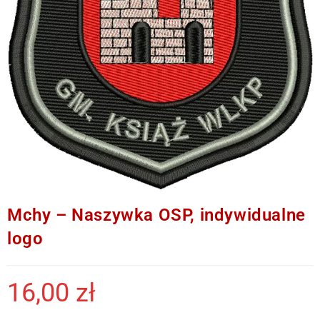
Mchy – Naszywka OSP, indywidualne
logo
16,00
zł