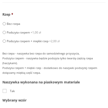
Rzep
*
Bez rzepa
Podszyta rzepem
+1,00 zł
Podszyta rzepem + miękki rzep
+2,00 zł
Bez rzepa - naszywka bez rzepa do samodzielnego przyszycia,
Podszyta rzepem - naszywka będzie podszyta tylko twardą częścią rzepa
(haczykami).
Podszyta rzepem + miękki rzep - dodatkowo do naszywki podszytej rzepem
dołączamy miękką część rzepa.
Naszywka wykonana na piaskowym materiale
Tak
Wybrany wzór