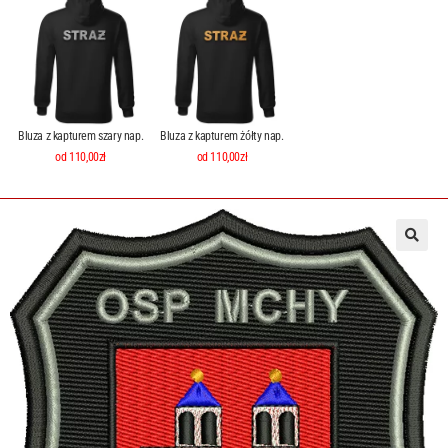
Bluza z kapturem szary nap.
Bluza z kapturem żółty nap.
od 110,00zł
od 110,00zł