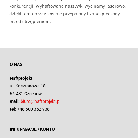
konkurencji. Wyhaftowane naszywki wycinamy laserowo,
dzięki temu brzeg zostaje przypalony i zabezpieczony
przed strzępieniem.
O NAS
Haftprojekt
ul. Kasztanowa 18
66-431 Czechów
mail:
biuro@haftprojekt.pl
tel:
+48 600 352 938
INFORMACJE / KONTO