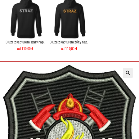
Bluza z kapturem szary nap.
Bluza z kapturem żółty nap.
od 110,00zł
od 110,00zł