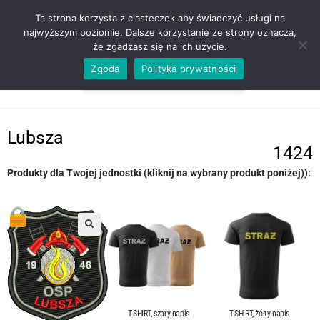
ZADZWOŃ TEL. 600 352 938
Ta strona korzysta z ciasteczek aby świadczyć usługi na
najwyższym poziomie. Dalsze korzystanie ze strony oznacza,
że zgadzasz się na ich użycie.
Zgoda
Polityka prywatności
0,00
ZŁ
MENU
0
Lubsza
1424
Produkty dla Twojej jednostki (kliknij na wybrany produkt poniżej)):
T-SHIRT, szary napis
T-SHIRT, żółty napis