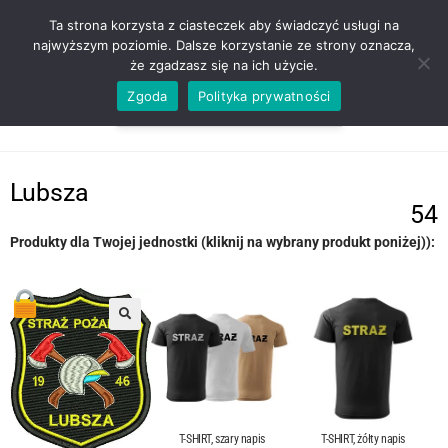
ZADZWOŃ TEL. 600 352 938
Ta strona korzysta z ciasteczek aby świadczyć usługi na
najwyższym poziomie. Dalsze korzystanie ze strony oznacza,
że zgadzasz się na ich użycie.
Zgoda
Polityka prywatności
0,00
ZŁ
MENU
0
Lubsza
54
Produkty dla Twojej jednostki (kliknij na wybrany produkt poniżej)):
T-SHIRT, szary napis
T-SHIRT, żółty napis