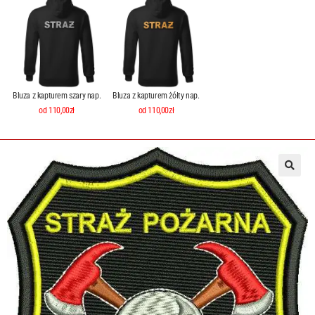
Bluza z kapturem szary nap.
Bluza z kapturem żółty nap.
od 110,00zł
od 110,00zł