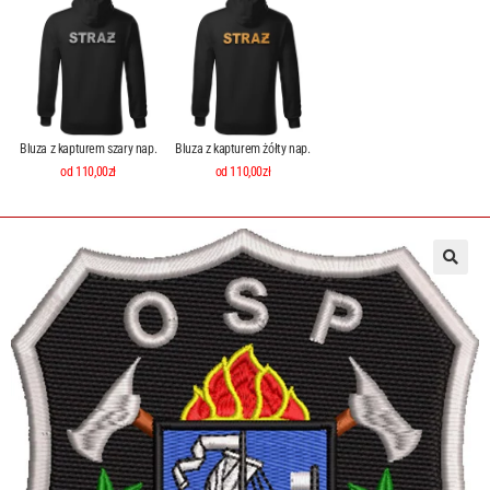
Bluza z kapturem szary nap.
Bluza z kapturem żółty nap.
od 110,00zł
od 110,00zł