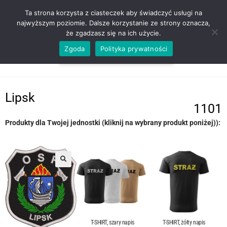
ZADZWOŃ TEL. 600 352 938
Ta strona korzysta z ciasteczek aby świadczyć usługi na
najwyższym poziomie. Dalsze korzystanie ze strony oznacza,
że zgadzasz się na ich użycie.
Zgoda
Polityka prywatności
0,00
ZŁ
MENU
0
Lipsk
1101
Produkty dla Twojej jednostki (kliknij na wybrany produkt poniżej)):
T-SHIRT, szary napis
T-SHIRT, żółty napis