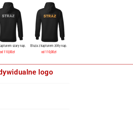
kapturem szary nap.
Bluza z kapturem żółty nap.
od 110,00zł
od 110,00zł
dywidualne logo