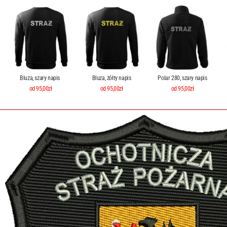
Bluza, szary napis
Bluza, żółty napis
Polar 280, szary napis
od 95,00zł
od 95,00zł
od 95,00zł