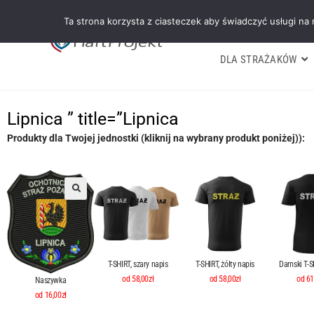
Ta strona korzysta z ciasteczek aby świadczyć usługi na
DLA STRAŻAKÓW
Lipnica ” title=”Lipnica
Produkty dla Twojej jednostki (kliknij na wybrany produkt poniżej)):
T-SHIRT, szary napis
T-SHIRT, żółty napis
Damski T-SH
od 58,00zł
od 58,00zł
od 61
Naszywka
od 16,00zł