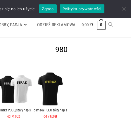
ywek
Formularz wyceny
Kontakt
ZADZWOŃ TEL. 600 352 938
z się na ich użycie.
Zgoda
Polityka prywatności
OBBY, PASJA
ODZIEŻ REKLAMOWA
0,00
ZŁ
0
980
mska POLO, szary napis
damska POLO, żółty napis
od 71,00zł
od 71,00zł