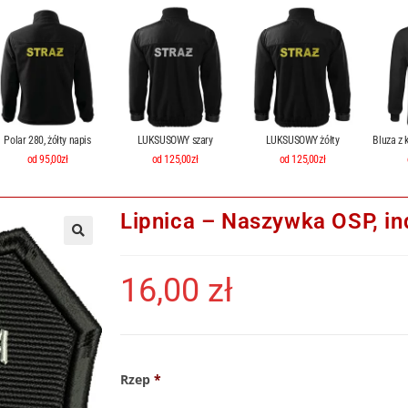
Polar 280, żółty napis
LUKSUSOWY szary
LUKSUSOWY żółty
Bluza z 
od 95,00zł
od 125,00zł
od 125,00zł
Lipnica – Naszywka OSP, in
16,00
zł
Rzep
*