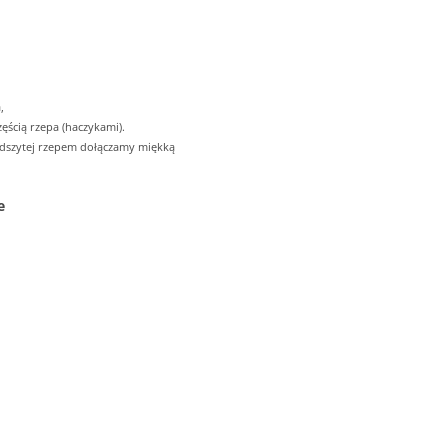
,
ęścią rzepa (haczykami).
odszytej rzepem dołączamy miękką
e