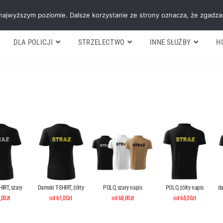
Galeria
Blog
O firmie
Cennik nasz
 najwyższym poziomie. Dalsze korzystanie ze strony oznacza, że zgadzas
DLA POLICJI
STRZELECTWO
INNE SŁUŻBY
H
IRT, szary
Damski T-SHIRT, żółty
POLO, szary napis
POLO, żółty napis
da
,00zł
od 61,00zł
od 68,00zł
od 68,00zł