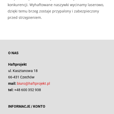
konkurencji. Wyhaftowane naszywki wycinamy laserowo,
dzięki temu brzeg zostaje przypalony i zabezpieczony
przed strzępieniem.
O NAS
Haftprojekt
ul. Kasztanowa 18
66-431 Czechów
mail:
biuro@haftprojekt.pl
tel:
+48 600 352 938
INFORMACJE / KONTO