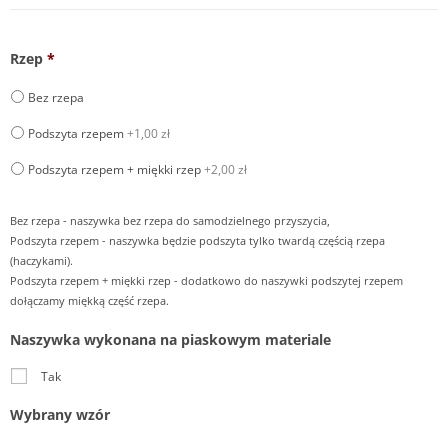
Rzep
*
Bez rzepa
Podszyta rzepem
+1,00 zł
Podszyta rzepem + miękki rzep
+2,00 zł
Bez rzepa - naszywka bez rzepa do samodzielnego przyszycia,
Podszyta rzepem - naszywka będzie podszyta tylko twardą częścią rzepa
(haczykami).
Podszyta rzepem + miękki rzep - dodatkowo do naszywki podszytej rzepem
dołączamy miękką część rzepa.
Naszywka wykonana na piaskowym materiale
Tak
Wybrany wzór