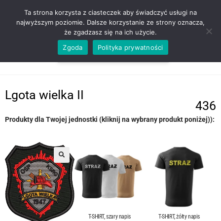
ZADZWOŃ TEL. 600 352 938
Ta strona korzysta z ciasteczek aby świadczyć usługi na
najwyższym poziomie. Dalsze korzystanie ze strony oznacza,
że zgadzasz się na ich użycie.
Zgoda
Polityka prywatności
0,00
ZŁ
MENU
0
Lgota wielka II
436
Produkty dla Twojej jednostki (kliknij na wybrany produkt poniżej)):
T-SHIRT, szary napis
T-SHIRT, żółty napis