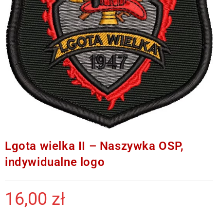
Lgota wielka II – Naszywka OSP,
indywidualne logo
16,00
zł