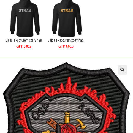
Bluza z kapturem szary nap.
Bluza z kapturem żółty nap.
od 110,00zł
od 110,00zł