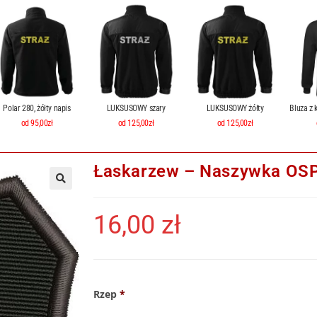
Polar 280, żółty napis
LUKSUSOWY szary
LUKSUSOWY żółty
Bluza z 
od 95,00zł
od 125,00zł
od 125,00zł
Łaskarzew – Naszywka OSP,
16,00
zł
Rzep
*