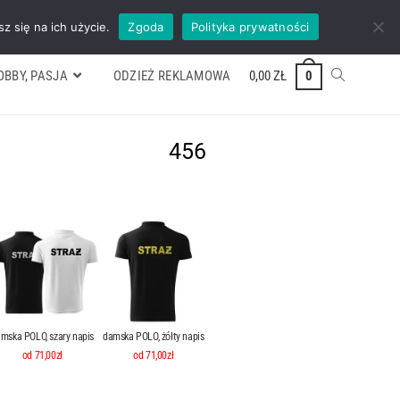
ywek
Formularz wyceny
Kontakt
ZADZWOŃ TEL. 600 352 938
z się na ich użycie.
Zgoda
Polityka prywatności
OBBY, PASJA
ODZIEŻ REKLAMOWA
0,00
ZŁ
0
456
mska POLO, szary napis
damska POLO, żółty napis
od 71,00zł
od 71,00zł