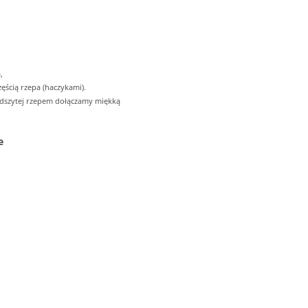
,
ęścią rzepa (haczykami).
odszytej rzepem dołączamy miękką
e