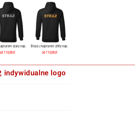
kapturem szary nap.
Bluza z kapturem żółty nap.
od 110,00zł
od 110,00zł
 indywidualne logo