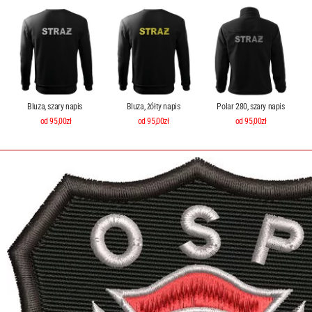
Bluza, szary napis
Bluza, żółty napis
Polar 280, szary napis
od 95,00zł
od 95,00zł
od 95,00zł