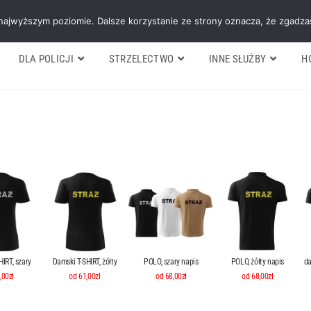
Galeria
Blog
O firmie
Cennik nasz
 najwyższym poziomie. Dalsze korzystanie ze strony oznacza, że zgadzas
DLA POLICJI
STRZELECTWO
INNE SŁUŻBY
H
IRT, szary
Damski T-SHIRT, żółty
POLO, szary napis
POLO, żółty napis
da
,00zł
od 61,00zł
od 68,00zł
od 68,00zł