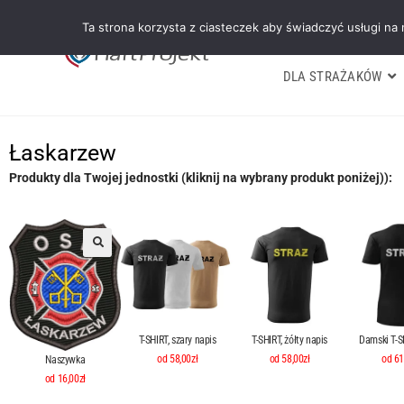
Ta strona korzysta z ciasteczek aby świadczyć usługi na
DLA STRAŻAKÓW
Łaskarzew
Produkty dla Twojej jednostki (kliknij na wybrany produkt poniżej)):
T-SHIRT, szary napis
T-SHIRT, żółty napis
Damski T-SH
od 58,00zł
od 58,00zł
od 61
Naszywka
od 16,00zł