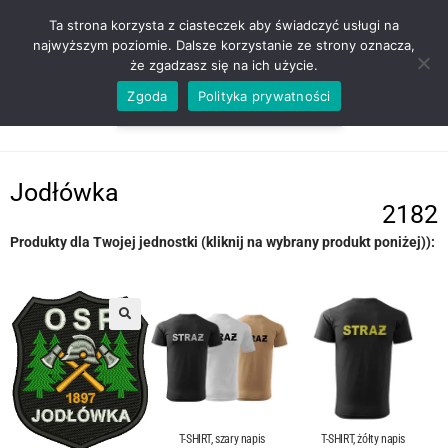
ZADZWOŃ TEL. 600 352 938
Ta strona korzysta z ciasteczek aby świadczyć usługi na
najwyższym poziomie. Dalsze korzystanie ze strony oznacza,
że zgadzasz się na ich użycie.
Zgoda
Polityka prywatności
0,00
ZŁ
MENU
0
Jodłówka
2182
Produkty dla Twojej jednostki (kliknij na wybrany produkt poniżej)):
T-SHIRT, szary napis
T-SHIRT, żółty napis