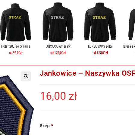
Polar 280, żółty napis
LUKSUSOWY szary
LUKSUSOWY żółty
Bluza z 
od 95,00zł
od 125,00zł
od 125,00zł
Jankowice – Naszywka OSP,
16,00
zł
Rzep
*