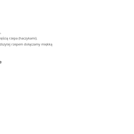
,
ęścią rzepa (haczykami).
odszytej rzepem dołączamy miękką
e