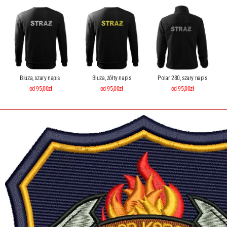
Bluza, szary napis
Bluza, żółty napis
Polar 280, szary napis
od 95,00zł
od 95,00zł
od 95,00zł