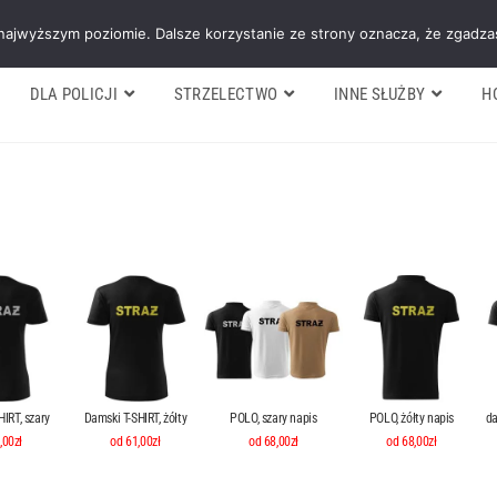
Galeria
Blog
O firmie
Cennik nasz
 najwyższym poziomie. Dalsze korzystanie ze strony oznacza, że zgadzas
DLA POLICJI
STRZELECTWO
INNE SŁUŻBY
H
IRT, szary
Damski T-SHIRT, żółty
POLO, szary napis
POLO, żółty napis
da
,00zł
od 61,00zł
od 68,00zł
od 68,00zł