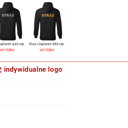
kapturem szary nap.
Bluza z kapturem żółty nap.
od 110,00zł
od 110,00zł
 indywidualne logo