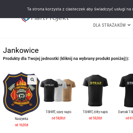
Ta strona korzysta z ciasteczek aby świadczyć usługi na
DLA STRAŻAKÓW
Jankowice
Produkty dla Twojej jednostki (kliknij na wybrany produkt poniżej)):
T-SHIRT, szary napis
T-SHIRT, żółty napis
Damski T-SH
od 58,00zł
od 58,00zł
od 61
Naszywka
od 16,00zł