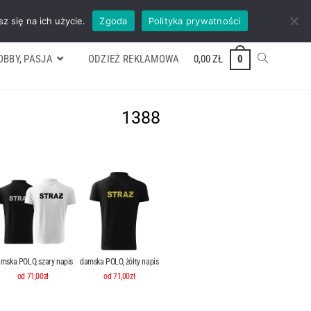
ywek
Formularz wyceny
Kontakt
ZADZWOŃ TEL. 600 352 938
z się na ich użycie.
Zgoda
Polityka prywatności
OBBY, PASJA
ODZIEŻ REKLAMOWA
0,00
ZŁ
0
1388
mska POLO, szary napis
damska POLO, żółty napis
od 71,00zł
od 71,00zł