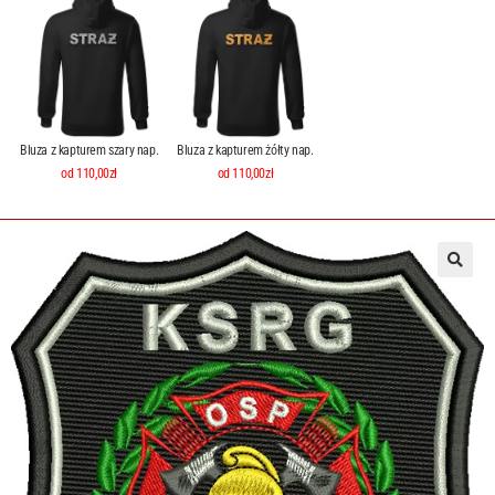
Bluza z kapturem szary nap.
Bluza z kapturem żółty nap.
od 110,00zł
od 110,00zł