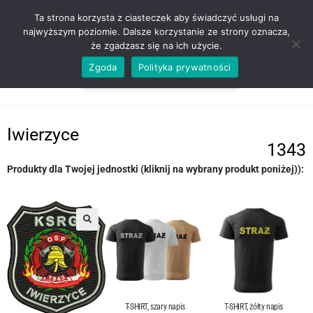
ZADZWOŃ TEL. 600 352 938
Ta strona korzysta z ciasteczek aby świadczyć usługi na
najwyższym poziomie. Dalsze korzystanie ze strony oznacza,
że zgadzasz się na ich użycie.
Zgoda
Polityka prywatności
0,00
ZŁ
MENU
0
Iwierzyce
1343
Produkty dla Twojej jednostki (kliknij na wybrany produkt poniżej)):
T-SHIRT, szary napis
T-SHIRT, żółty napis