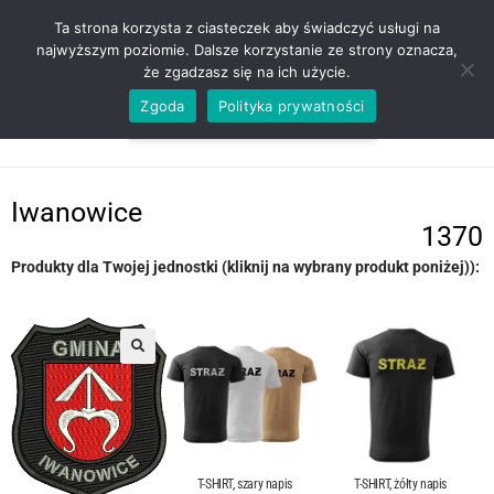
ZADZWOŃ TEL. 600 352 938
Ta strona korzysta z ciasteczek aby świadczyć usługi na
najwyższym poziomie. Dalsze korzystanie ze strony oznacza,
że zgadzasz się na ich użycie.
Zgoda
Polityka prywatności
0,00
ZŁ
MENU
0
Iwanowice
1370
Produkty dla Twojej jednostki (kliknij na wybrany produkt poniżej)):
T-SHIRT, szary napis
T-SHIRT, żółty napis