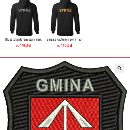
Bluza z kapturem szary nap.
Bluza z kapturem żółty nap.
od 110,00zł
od 110,00zł