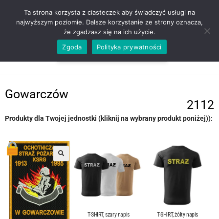
ZADZWOŃ TEL. 600 352 938
Ta strona korzysta z ciasteczek aby świadczyć usługi na
najwyższym poziomie. Dalsze korzystanie ze strony oznacza,
że zgadzasz się na ich użycie.
Zgoda
Polityka prywatności
0,00
ZŁ
MENU
0
Gowarczów
2112
Produkty dla Twojej jednostki (kliknij na wybrany produkt poniżej)):
T-SHIRT, szary napis
T-SHIRT, żółty napis