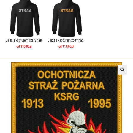
Bluza z kapturem szary nap.
Bluza z kapturem żółty nap.
od 110,00zł
od 110,00zł