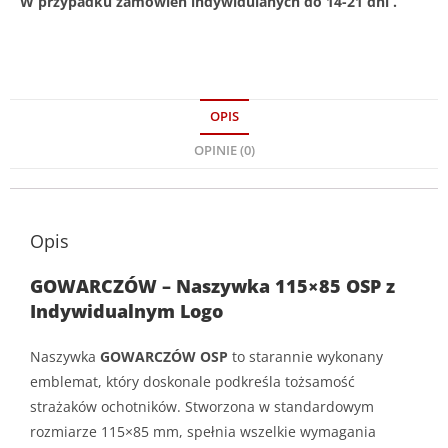
W przypadku zamówień indywidulanych do 14-21 dni .
OPIS
OPINIE (0)
Opis
GOWARCZÓW – Naszywka 115×85 OSP z
Indywidualnym Logo
Naszywka
GOWARCZÓW OSP
to starannie wykonany
emblemat, który doskonale podkreśla tożsamość
strażaków ochotników. Stworzona w standardowym
rozmiarze 115×85 mm, spełnia wszelkie wymagania