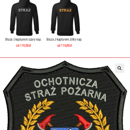
Bluza z kapturem szary nap.
Bluza z kapturem żółty nap.
od 110,00zł
od 110,00zł