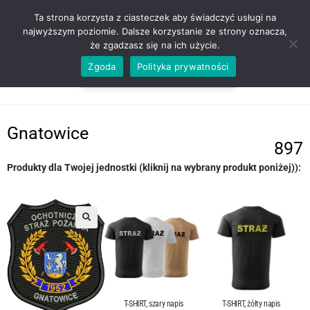
ZADZWOŃ TEL. 600 352 938
Ta strona korzysta z ciasteczek aby świadczyć usługi na
najwyższym poziomie. Dalsze korzystanie ze strony oznacza,
że zgadzasz się na ich użycie.
Zgoda
Polityka prywatności
0,00
ZŁ
MENU
0
Gnatowice
897
Produkty dla Twojej jednostki (kliknij na wybrany produkt poniżej)):
T-SHIRT, szary napis
T-SHIRT, żółty napis