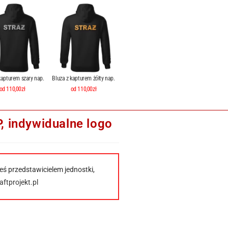
kapturem szary nap.
Bluza z kapturem żółty nap.
od 110,00zł
od 110,00zł
 indywidualne logo
eś przedstawicielem jednostki,
ftprojekt.pl