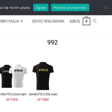
ywek
Formularz wyceny
Kontakt
ZADZWOŃ TEL. 600 352 938
z się na ich użycie.
Zgoda
Polityka prywatności
OBBY, PASJA
ODZIEŻ REKLAMOWA
0,00
ZŁ
0
992
mska POLO, szary napis
damska POLO, żółty napis
od 71,00zł
od 71,00zł