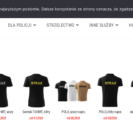
Galeria
Blog
O firmie
Cennik nasz
 najwyższym poziomie. Dalsze korzystanie ze strony oznacza, że zgadzas
DLA POLICJI
STRZELECTWO
INNE SŁUŻBY
H
IRT, szary
Damski T-SHIRT, żółty
POLO, szary napis
POLO, żółty napis
da
,00zł
od 61,00zł
od 68,00zł
od 68,00zł