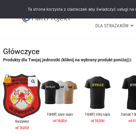
Ta strona korzysta z ciasteczek aby świadczyć usługi na
DLA STRAŻAKÓW
Główczyce
Produkty dla Twojej jednostki (kliknij na wybrany produkt poniżej)):
T-SHIRT, szary napis
T-SHIRT, żółty napis
Damski T-SH
od 58,00zł
od 58,00zł
od 61
Naszywka
od 16,00zł