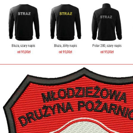
Bluza, szary napis
Bluza, żółty napis
Polar 280, szary napis
od 95,00zł
od 95,00zł
od 95,00zł