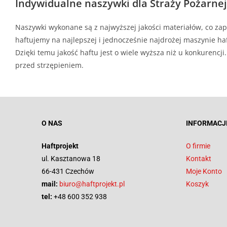
Indywidualne naszywki dla Straży Pożarnej
Naszywki wykonane są z najwyższej jakości materiałów, co zap
haftujemy na najlepszej i jednocześnie najdrożej maszynie haf
Dzięki temu jakość haftu jest o wiele wyższa niż u konkurenc
przed strzępieniem.
O NAS
INFORMACJ
Haftprojekt
O firmie
ul. Kasztanowa 18
Kontakt
66-431 Czechów
Moje Konto
mail:
biuro@haftprojekt.pl
Koszyk
tel:
+48 600 352 938