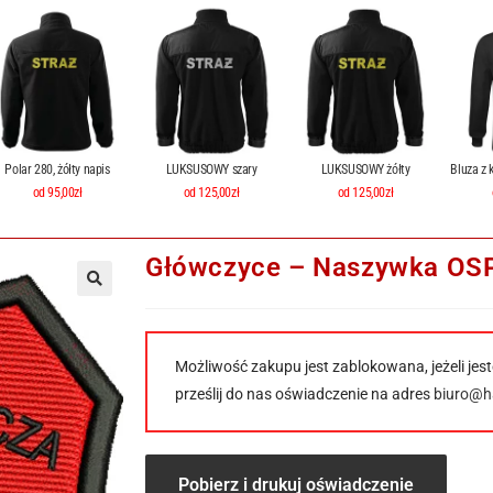
Polar 280, żółty napis
LUKSUSOWY szary
LUKSUSOWY żółty
Bluza z 
od 95,00zł
od 125,00zł
od 125,00zł
Główczyce – Naszywka OSP,
Możliwość zakupu jest zablokowana, jeżeli jest
prześlij do nas oświadczenie na adres
biuro@ha
Pobierz i drukuj oświadczenie