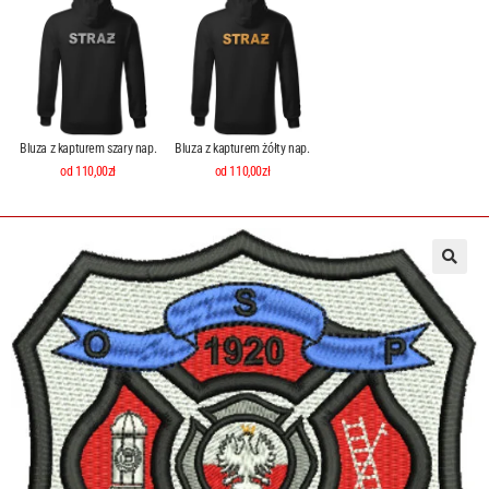
Bluza z kapturem szary nap.
Bluza z kapturem żółty nap.
od 110,00zł
od 110,00zł