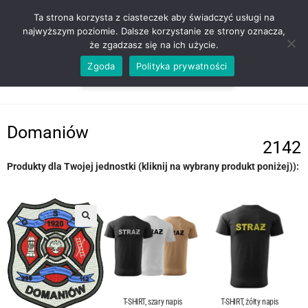
ZADZWOŃ TEL. 600 352 938
Ta strona korzysta z ciasteczek aby świadczyć usługi na
najwyższym poziomie. Dalsze korzystanie ze strony oznacza,
że zgadzasz się na ich użycie.
Zgoda
Polityka prywatności
0,00
ZŁ
MENU
0
Domaniów
2142
Produkty dla Twojej jednostki (kliknij na wybrany produkt poniżej)):
T-SHIRT, szary napis
T-SHIRT, żółty napis