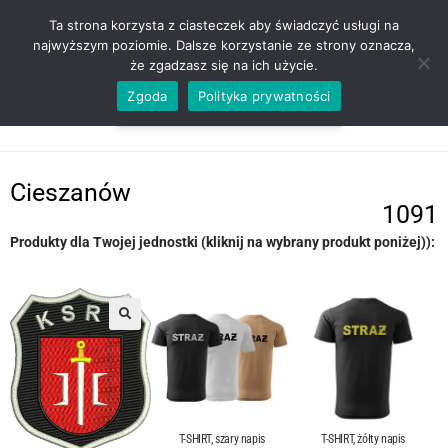
ZADZWOŃ TEL. 600 352 938
Ta strona korzysta z ciasteczek aby świadczyć usługi na
najwyższym poziomie. Dalsze korzystanie ze strony oznacza,
że zgadzasz się na ich użycie.
Zgoda
Polityka prywatności
0,00
ZŁ
MENU
0
Cieszanów
1091
Produkty dla Twojej jednostki (kliknij na wybrany produkt poniżej)):
T-SHIRT, szary napis
T-SHIRT, żółty napis