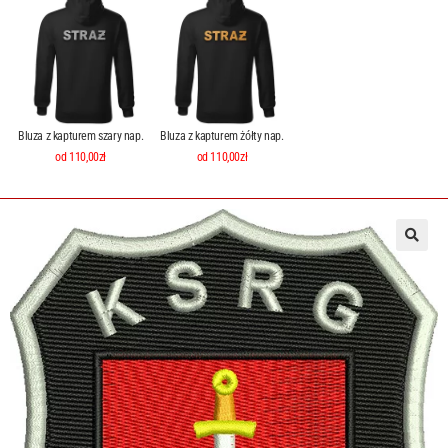
Bluza z kapturem szary nap.
Bluza z kapturem żółty nap.
od 110,00zł
od 110,00zł