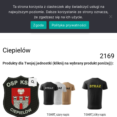
ZADZWOŃ TEL. 600 352 938
Ta strona korzysta z ciasteczek aby świadczyć usługi na
najwyższym poziomie. Dalsze korzystanie ze strony oznacza,
że zgadzasz się na ich użycie.
Zgoda
Polityka prywatności
0,00
ZŁ
MENU
0
Ciepielów
2169
Produkty dla Twojej jednostki (kliknij na wybrany produkt poniżej)):
T-SHIRT, szary napis
T-SHIRT, żółty napis