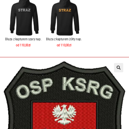
Bluza z kapturem szary nap.
Bluza z kapturem żółty nap.
od 110,00zł
od 110,00zł