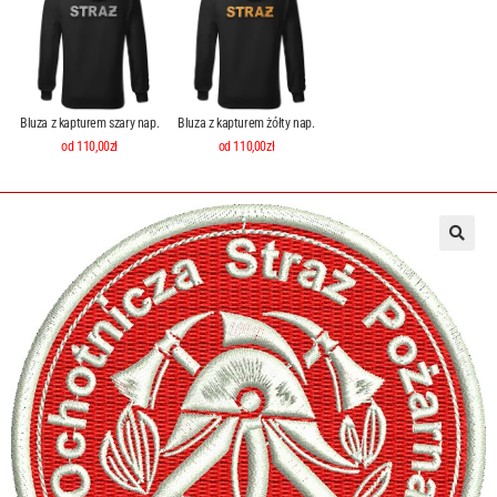
Bluza z kapturem szary nap.
Bluza z kapturem żółty nap.
od 110,00zł
od 110,00zł