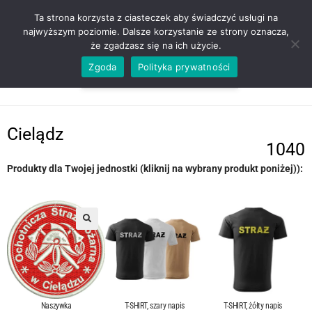
ZADZWOŃ TEL. 600 352 938
Ta strona korzysta z ciasteczek aby świadczyć usługi na
najwyższym poziomie. Dalsze korzystanie ze strony oznacza,
że zgadzasz się na ich użycie.
Zgoda
Polityka prywatności
0,00
ZŁ
MENU
0
Cielądz
1040
Produkty dla Twojej jednostki (kliknij na wybrany produkt poniżej)):
T-SHIRT, szary napis
T-SHIRT, żółty napis
Naszywka