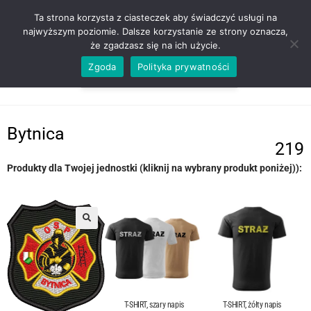
ZADZWOŃ TEL. 600 352 938
Ta strona korzysta z ciasteczek aby świadczyć usługi na
najwyższym poziomie. Dalsze korzystanie ze strony oznacza,
że zgadzasz się na ich użycie.
Zgoda
Polityka prywatności
0,00
ZŁ
MENU
0
Bytnica
219
Produkty dla Twojej jednostki (kliknij na wybrany produkt poniżej)):
T-SHIRT, szary napis
T-SHIRT, żółty napis