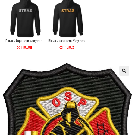
Bluza z kapturem szary nap.
Bluza z kapturem żółty nap.
od 110,00zł
od 110,00zł