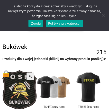
ZADZWOŃ TEL. 600 352 938
Ta strona korzysta z ciasteczek aby świadczyć usługi na
najwyższym poziomie. Dalsze korzystanie ze strony oznacza,
że zgadzasz się na ich użycie.
Zgoda
Polityka prywatności
0,00
ZŁ
MENU
0
Bukówek
215
Produkty dla Twojej jednostki (kliknij na wybrany produkt poniżej)):
T-SHIRT, szary napis
T-SHIRT, żółty napis