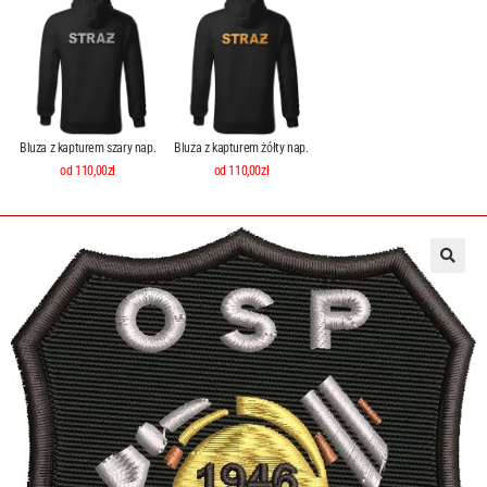
Bluza z kapturem szary nap.
Bluza z kapturem żółty nap.
od 110,00zł
od 110,00zł