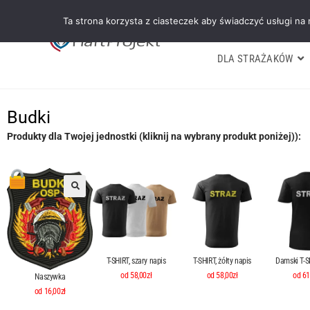
Ta strona korzysta z ciasteczek aby świadczyć usługi na
DLA STRAŻAKÓW
Budki
Produkty dla Twojej jednostki (kliknij na wybrany produkt poniżej)):
T-SHIRT, szary napis
T-SHIRT, żółty napis
Damski T-SH
od 58,00zł
od 58,00zł
od 61
Naszywka
od 16,00zł