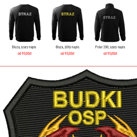
Bluza, szary napis
Bluza, żółty napis
Polar 280, szary napis
od 95,00zł
od 95,00zł
od 95,00zł