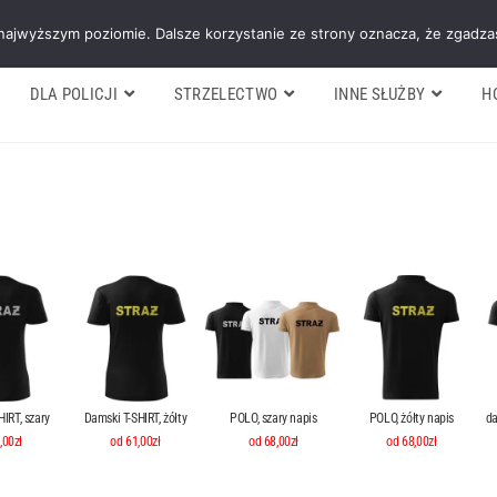
Galeria
Blog
O firmie
Cennik nasz
 najwyższym poziomie. Dalsze korzystanie ze strony oznacza, że zgadzas
DLA POLICJI
STRZELECTWO
INNE SŁUŻBY
H
IRT, szary
Damski T-SHIRT, żółty
POLO, szary napis
POLO, żółty napis
da
,00zł
od 61,00zł
od 68,00zł
od 68,00zł