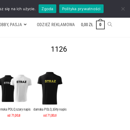
ywek
Formularz wyceny
Kontakt
ZADZWOŃ TEL. 600 352 938
z się na ich użycie.
Zgoda
Polityka prywatności
OBBY, PASJA
ODZIEŻ REKLAMOWA
0,00
ZŁ
0
1126
mska POLO, szary napis
damska POLO, żółty napis
od 71,00zł
od 71,00zł