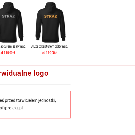
kapturem szary nap.
Bluza z kapturem żółty nap.
od 110,00zł
od 110,00zł
ywidualne logo
eś przedstawicielem jednostki,
ftprojekt.pl