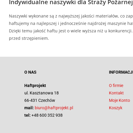
Indywidualne naszywki dla Straży Pożarnej
Naszywki wykonane są z najwyższej jakości materiałów, co zap
haftujemy na najlepszej i jednocześnie najdrożej maszynie haf
Dzięki temu jakość haftu jest o wiele wyższa niż u konkurenc
przed strzępieniem.
O NAS
INFORMACJ
Haftprojekt
O firmie
ul. Kasztanowa 18
Kontakt
66-431 Czechów
Moje Konto
mail:
biuro@haftprojekt.pl
Koszyk
tel:
+48 600 352 938