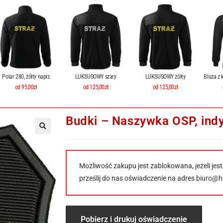
Polar 280, żółty napis
LUKSUSOWY szary
LUKSUSOWY żółty
Bluza z 
od 95,00zł
od 125,00zł
od 125,00zł
Budki – Naszywka OSP, ind
Możliwość zakupu jest zablokowana, jeżeli jest
prześlij do nas oświadczenie na adres
biuro@ha
Pobierz i drukuj oświadczenie