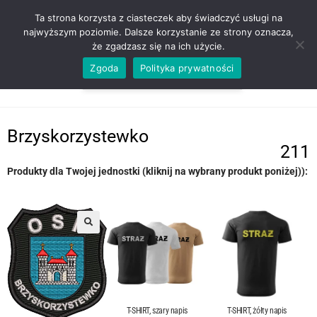
ZADZWOŃ TEL. 600 352 938
Ta strona korzysta z ciasteczek aby świadczyć usługi na
najwyższym poziomie. Dalsze korzystanie ze strony oznacza,
że zgadzasz się na ich użycie.
Zgoda
Polityka prywatności
0,00
ZŁ
MENU
0
Brzyskorzystewko
211
Produkty dla Twojej jednostki (kliknij na wybrany produkt poniżej)):
T-SHIRT, szary napis
T-SHIRT, żółty napis