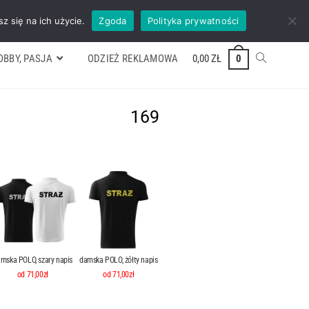
ywek
Formularz wyceny
Kontakt
ZADZWOŃ TEL. 600 352 938
z się na ich użycie.
Zgoda
Polityka prywatności
OBBY, PASJA
ODZIEŻ REKLAMOWA
0,00
ZŁ
0
169
mska POLO, szary napis
damska POLO, żółty napis
od 71,00zł
od 71,00zł