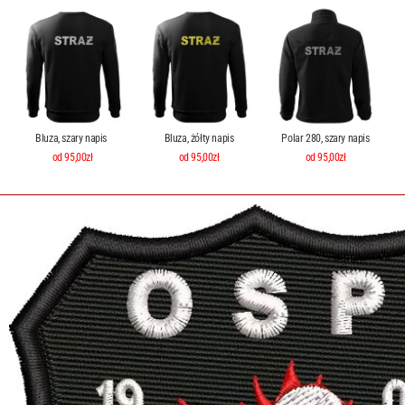
Bluza, szary napis
Bluza, żółty napis
Polar 280, szary napis
od 95,00zł
od 95,00zł
od 95,00zł