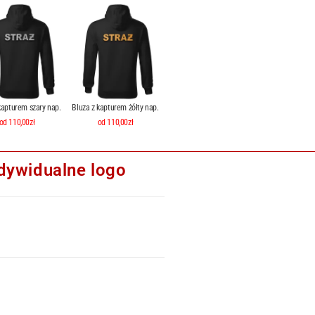
kapturem szary nap.
Bluza z kapturem żółty nap.
od 110,00zł
od 110,00zł
dywidualne logo