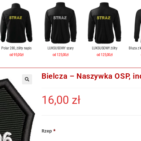
Polar 280, żółty napis
LUKSUSOWY szary
LUKSUSOWY żółty
Bluza z 
od 95,00zł
od 125,00zł
od 125,00zł
Bielcza – Naszywka OSP, in
16,00
zł
Rzep
*