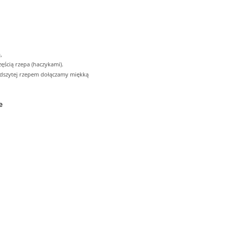
,
ęścią rzepa (haczykami).
odszytej rzepem dołączamy miękką
e