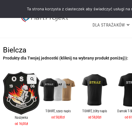
Ta strona korzysta z ciasteczek aby świadczyć usługi na
DLA STRAŻAKÓW
Bielcza
Produkty dla Twojej jednostki (kliknij na wybrany produkt poniżej)):
T-SHIRT, szary napis
T-SHIRT, żółty napis
Damski T-SH
od 58,00zł
od 58,00zł
od 61
Naszywka
od 16,00zł