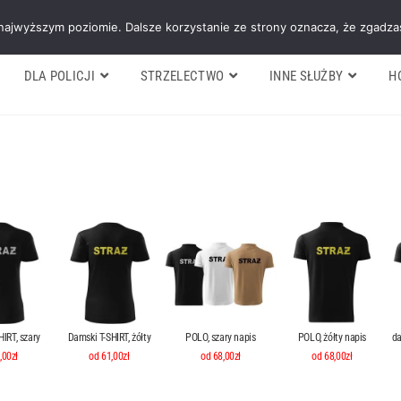
Galeria
Blog
O firmie
Cennik nasz
 najwyższym poziomie. Dalsze korzystanie ze strony oznacza, że zgadzas
DLA POLICJI
STRZELECTWO
INNE SŁUŻBY
H
IRT, szary
Damski T-SHIRT, żółty
POLO, szary napis
POLO, żółty napis
da
,00zł
od 61,00zł
od 68,00zł
od 68,00zł