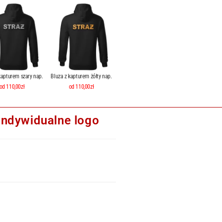
kapturem szary nap.
Bluza z kapturem żółty nap.
od 110,00zł
od 110,00zł
indywidualne logo