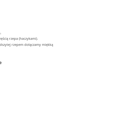
,
ęścią rzepa (haczykami).
odszytej rzepem dołączamy miękką
e