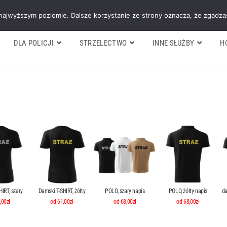
Galeria
Blog
O firmie
Cennik nasz
 najwyższym poziomie. Dalsze korzystanie ze strony oznacza, że zgadzas
DLA POLICJI
STRZELECTWO
INNE SŁUŻBY
H
IRT, szary
Damski T-SHIRT, żółty
POLO, szary napis
POLO, żółty napis
da
,00zł
od 61,00zł
od 68,00zł
od 68,00zł