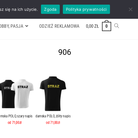
ywek
Formularz wyceny
Kontakt
ZADZWOŃ TEL. 600 352 938
z się na ich użycie.
Zgoda
Polityka prywatności
OBBY, PASJA
ODZIEŻ REKLAMOWA
0,00
ZŁ
0
906
mska POLO, szary napis
damska POLO, żółty napis
od 71,00zł
od 71,00zł