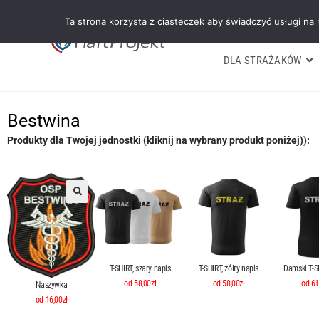
Ta strona korzysta z ciasteczek aby świadczyć usługi na
DLA STRAŻAKÓW
Bestwina
Produkty dla Twojej jednostki (kliknij na wybrany produkt poniżej)):
T-SHIRT, szary napis
T-SHIRT, żółty napis
Damski T-SH
od 58,00zł
od 58,00zł
od 61
Naszywka
od 16,00zł