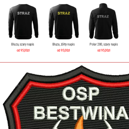
Bluza, szary napis
Bluza, żółty napis
Polar 280, szary napis
od 95,00zł
od 95,00zł
od 95,00zł