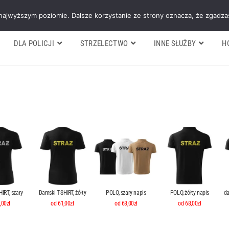
Galeria
Blog
O firmie
Cennik nasz
 najwyższym poziomie. Dalsze korzystanie ze strony oznacza, że zgadzas
DLA POLICJI
STRZELECTWO
INNE SŁUŻBY
H
IRT, szary
Damski T-SHIRT, żółty
POLO, szary napis
POLO, żółty napis
da
,00zł
od 61,00zł
od 68,00zł
od 68,00zł