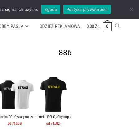
ywek
Formularz wyceny
Kontakt
ZADZWOŃ TEL. 600 352 938
z się na ich użycie.
Zgoda
Polityka prywatności
OBBY, PASJA
ODZIEŻ REKLAMOWA
0,00
ZŁ
0
886
mska POLO, szary napis
damska POLO, żółty napis
od 71,00zł
od 71,00zł