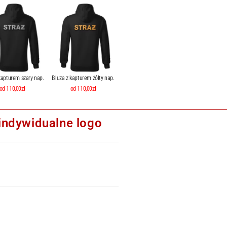
kapturem szary nap.
Bluza z kapturem żółty nap.
od 110,00zł
od 110,00zł
indywidualne logo