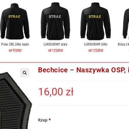
Polar 280, żółty napis
LUKSUSOWY szary
LUKSUSOWY żółty
Bluza z 
od 95,00zł
od 125,00zł
od 125,00zł
Bechcice – Naszywka OSP, 
16,00
zł
Rzep
*