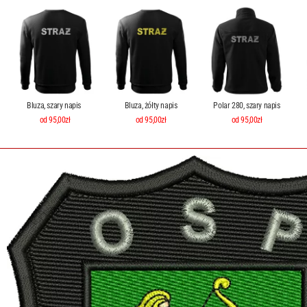
Bluza, szary napis
Bluza, żółty napis
Polar 280, szary napis
od 95,00zł
od 95,00zł
od 95,00zł