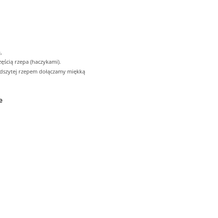
,
ęścią rzepa (haczykami).
odszytej rzepem dołączamy miękką
e