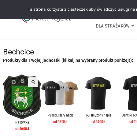
Ta strona korzysta z ciasteczek aby świadczyć usługi na
DLA STRAŻAKÓW
Bechcice
Produkty dla Twojej jednostki (kliknij na wybrany produkt poniżej)):
T-SHIRT, szary napis
T-SHIRT, żółty napis
Damski T-SH
od 58,00zł
od 58,00zł
od 61
Naszywka
od 16,00zł