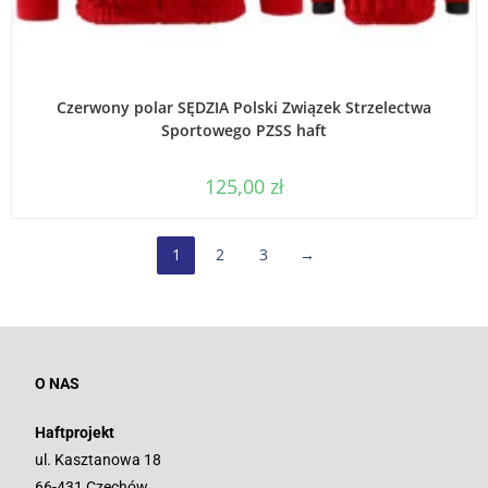
WYBIERZ OPCJE
Czerwony polar SĘDZIA Polski Związek Strzelectwa
Sportowego PZSS haft
125,00
zł
1
2
3
→
O NAS
Haftprojekt
ul. Kasztanowa 18
66-431 Czechów