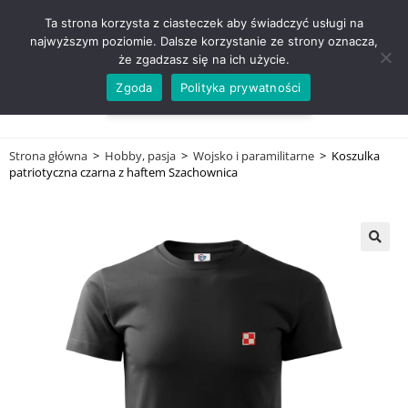
ZADZWOŃ TEL. 600 352 938
Ta strona korzysta z ciasteczek aby świadczyć usługi na
najwyższym poziomie. Dalsze korzystanie ze strony oznacza,
że zgadzasz się na ich użycie.
Zgoda
Polityka prywatności
0,00
ZŁ
MENU
0
Strona główna
>
Hobby, pasja
>
Wojsko i paramilitarne
>
Koszulka
patriotyczna czarna z haftem Szachownica