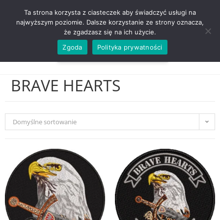
ZADZWOŃ TEL. 600 352 938
Ta strona korzysta z ciasteczek aby świadczyć usługi na
najwyższym poziomie. Dalsze korzystanie ze strony oznacza,
że zgadzasz się na ich użycie.
Zgoda
Polityka prywatności
0,00
ZŁ
MENU
0
BRAVE HEARTS
Domyślne sortowanie