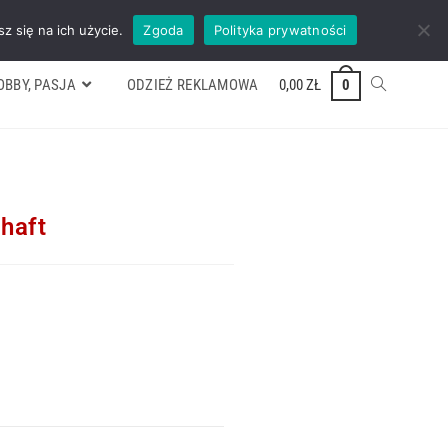
ywek
Formularz wyceny
Kontakt
ZADZWOŃ TEL. 600 352 938
z się na ich użycie.
Zgoda
Polityka prywatności
OBBY, PASJA
ODZIEŻ REKLAMOWA
0,00
ZŁ
0
haft