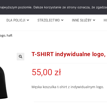
Galeria
Blog
O firmie
Cennik nasz
 najwyższym poziomie. Dalsze korzystanie ze strony oznacza, że zgadzas
DLA POLICJI
STRZELECTWO
INNE SŁUŻBY
H
ogo, haft
T-SHIRT indywidualne logo, 
55,00
zł
Męska koszulka t-shirt z indywidualnym logo.