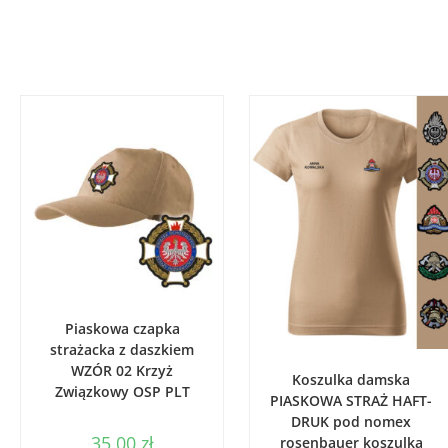
DODAJ DO KOSZYKA
Piaskowa czapka
strażacka z daszkiem
WYBIERZ OPCJE
WZÓR 02 Krzyż
Koszulka damska
Związkowy OSP PLT
PIASKOWA STRAŻ HAFT-
DRUK pod nomex
35,00
zł
rosenbauer koszulka