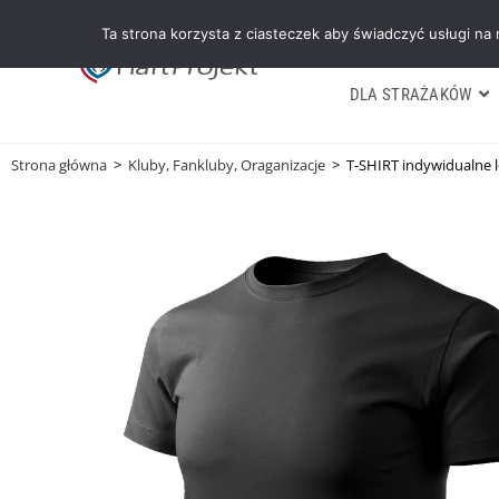
Ta strona korzysta z ciasteczek aby świadczyć usługi na
DLA STRAŻAKÓW
Strona główna
>
Kluby, Fankluby, Oraganizacje
>
T-SHIRT indywidualne l