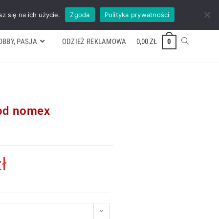
ywek
Formularz wyceny
Kontakt
ZADZWOŃ TEL. 600 352 938
z się na ich użycie.
Zgoda
Polityka prywatności
OBBY, PASJA
ODZIEŻ REKLAMOWA
0,00
ZŁ
0
pod nomex
ł