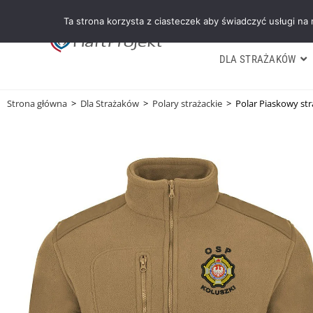
Ta strona korzysta z ciasteczek aby świadczyć usługi na
DLA STRAŻAKÓW
Strona główna
>
Dla Strażaków
>
Polary strażackie
>
Polar Piaskowy st