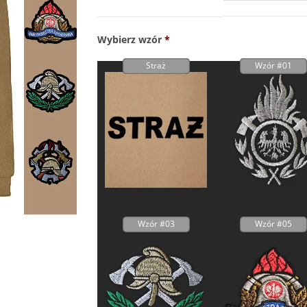
Wybierz wzór
*
Straż
Wzór #01
Wzór #03
Wzór #05