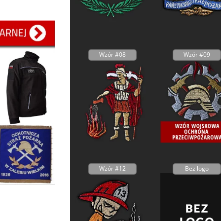
Wzór #08
Wzór #09
Wzór #12
Bez logo