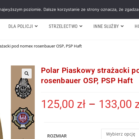
Galeria
Blog
O firmie
Cennik nasz
 najwyższym poziomie. Dalsze korzystanie ze strony oznacza, że zgadzas
DLA POLICJI
STRZELECTWO
INNE SŁUŻBY
H
rażacki pod nomex rosenbauer OSP, PSP Haft
Polar Piaskowy strażacki 
rosenbauer OSP, PSP Haft
125,00
zł
–
133,00
z
Wybierz opcję
ROZMIAR