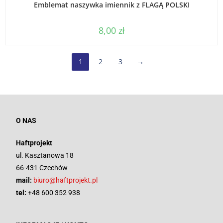
Emblemat naszywka imiennik z FLAGĄ POLSKI
8,00
zł
1
2
3
→
O NAS
Haftprojekt
ul. Kasztanowa 18
66-431 Czechów
mail:
biuro@haftprojekt.pl
tel:
+48 600 352 938