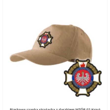
DODAJ DO KOSZYKA
Piaskowa czapka strażacka z daszkiem WZÓR 02 Krzyż