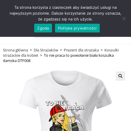
ZADZWOŃ TEL. 600 352 938
Ta strona korzysta z ciasteczek aby świadczyć usługi na
najwyższym poziomie. Dalsze korzystanie ze strony oznacza,
że zgadzasz się na ich użycie.
Zgoda
Polityka prywatności
0,00
ZŁ
MENU
0
Strona główna
>
Dla Strażaków
>
Prezent dla strażaka
>
Koszulki
strażackie dla kobiet
>
To nie praca to powołanie biała koszulka
damska DTF008