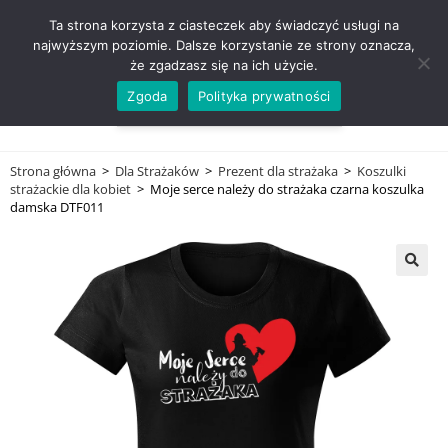
ZADZWOŃ TEL. 600 352 938
Ta strona korzysta z ciasteczek aby świadczyć usługi na
najwyższym poziomie. Dalsze korzystanie ze strony oznacza,
że zgadzasz się na ich użycie.
Zgoda
Polityka prywatności
0,00
ZŁ
MENU
0
Strona główna
>
Dla Strażaków
>
Prezent dla strażaka
>
Koszulki
strażackie dla kobiet
>
Moje serce należy do strażaka czarna koszulka
damska DTF011