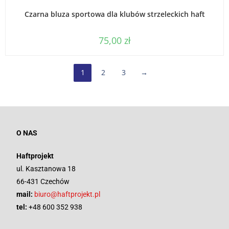
WYBIERZ OPCJE
Czarna bluza sportowa dla klubów strzeleckich haft
75,00
zł
1
2
3
→
O NAS
Haftprojekt
ul. Kasztanowa 18
66-431 Czechów
mail:
biuro@haftprojekt.pl
tel:
+48 600 352 938