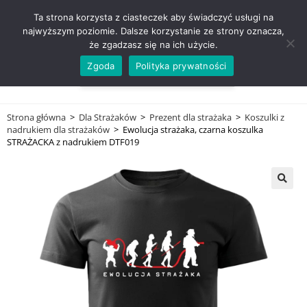
ZADZWOŃ TEL. 600 352 938
Ta strona korzysta z ciasteczek aby świadczyć usługi na
najwyższym poziomie. Dalsze korzystanie ze strony oznacza,
że zgadzasz się na ich użycie.
Zgoda
Polityka prywatności
0,00
ZŁ
MENU
0
Strona główna
>
Dla Strażaków
>
Prezent dla strażaka
>
Koszulki z
nadrukiem dla strażaków
>
Ewolucja strażaka, czarna koszulka
STRAŻACKA z nadrukiem DTF019