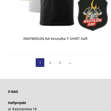
WYBIERZ OPCJE
INDYWIDUALNA koszulka T-SHIRT haft
1
2
3
→
O NAS
Haftprojekt
ul. Kasztanowa 18