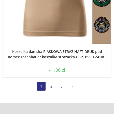
WYBIERZ OPCJE
Koszulka damska PIASKOWA STRAŻ HAFT-DRUK pod
nomex rosenbauer koszulka strażacka OSP, PSP T-SHIRT
41,00
zł
1
2
3
→