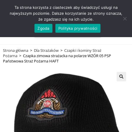
ZADZWOŃ TEL. 600 352 938
Ta strona korzysta z ciasteczek aby świadczyć usługi na
najwyższym poziomie. Dalsze korzystanie ze strony oznacza,
że zgadzasz się na ich użycie.
Zgoda
Polityka prywatności
0,00
ZŁ
MENU
0
Strona główna
>
Dla Strażaków
>
Czapki i kominy Straż
Pożarna
>
Czapka zimowa strażacka na polarze WZÓR 05 PSP
Państwowa Straż Pożarna HAFT