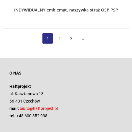
WYBIERZ OPCJE
INDYWIDUALNY emblemat, naszywka straż OSP PSP
1
2
3
→
O NAS
Haftprojekt
ul. Kasztanowa 18
66-431 Czechów
mail:
biuro@haftprojekt.pl
tel:
+48 600 352 938