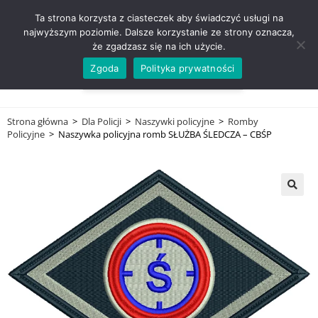
ZADZWOŃ TEL. 600 352 938
Ta strona korzysta z ciasteczek aby świadczyć usługi na
najwyższym poziomie. Dalsze korzystanie ze strony oznacza,
że zgadzasz się na ich użycie.
Zgoda
Polityka prywatności
0,00
ZŁ
MENU
0
Strona główna
>
Dla Policji
>
Naszywki policyjne
>
Romby
Policyjne
>
Naszywka policyjna romb SŁUŻBA ŚLEDCZA – CBŚP