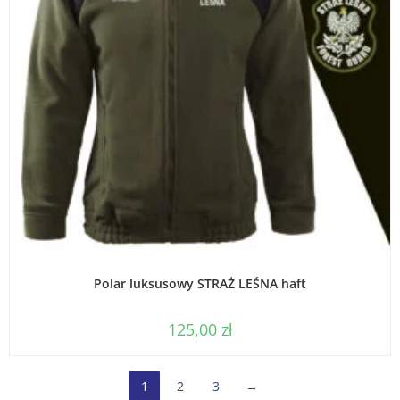
WYBIERZ OPCJE
Polar luksusowy STRAŻ LEŚNA haft
125,00
zł
1
2
3
→