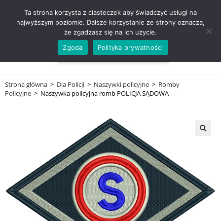
ZADZWOŃ TEL. 600 352 938
Ta strona korzysta z ciasteczek aby świadczyć usługi na
najwyższym poziomie. Dalsze korzystanie ze strony oznacza,
że zgadzasz się na ich użycie.
Zgoda
Polityka prywatności
0,00
ZŁ
MENU
0
Strona główna
>
Dla Policji
>
Naszywki policyjne
>
Romby
Policyjne
>
Naszywka policyjna romb POLICJA SĄDOWA