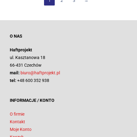
1
2
3
→
O NAS
Haftprojekt
ul. Kasztanowa 18
66-431 Czechów
mail:
biuro@haftprojekt.pl
tel:
+48 600 352 938
INFORMACJE / KONTO
O firmie
Kontakt
Moje Konto