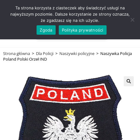
ZADZWOŃ TEL. 600 352 938
Ta strona korzysta z ciasteczek aby świadczyć usługi na
najwyższym poziomie. Dalsze korzystanie ze strony oznacza,
że zgadzasz się na ich użycie.
Zgoda
Polityka prywatności
0,00
ZŁ
MENU
0
Strona główna
>
Dla Policji
>
Naszywki policyjne
>
Naszywka Policja
Poland Polski Orzeł IND