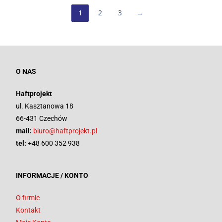
1
2
3
→
O NAS
Haftprojekt
ul. Kasztanowa 18
66-431 Czechów
mail:
biuro@haftprojekt.pl
tel:
+48 600 352 938
INFORMACJE / KONTO
O firmie
Kontakt