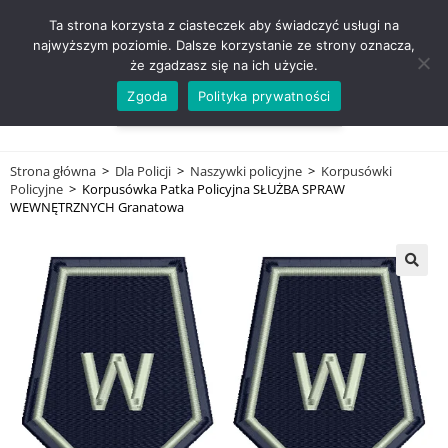
ZADZWOŃ TEL. 600 352 938
Ta strona korzysta z ciasteczek aby świadczyć usługi na
najwyższym poziomie. Dalsze korzystanie ze strony oznacza,
że zgadzasz się na ich użycie.
Zgoda
Polityka prywatności
0,00
ZŁ
MENU
0
Strona główna
>
Dla Policji
>
Naszywki policyjne
>
Korpusówki
Policyjne
>
Korpusówka Patka Policyjna SŁUŻBA SPRAW
WEWNĘTRZNYCH Granatowa