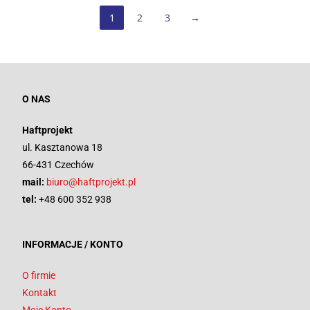
1
2
3
→
O NAS
Haftprojekt
ul. Kasztanowa 18
66-431 Czechów
mail:
biuro@haftprojekt.pl
tel:
+48 600 352 938
INFORMACJE / KONTO
O firmie
Kontakt