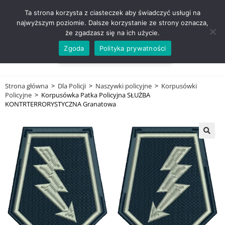
ZADZWOŃ TEL. 600 352 938
Ta strona korzysta z ciasteczek aby świadczyć usługi na
najwyższym poziomie. Dalsze korzystanie ze strony oznacza,
że zgadzasz się na ich użycie.
Zgoda
Polityka prywatności
0,00
ZŁ
MENU
0
Strona główna
>
Dla Policji
>
Naszywki policyjne
>
Korpusówki
Policyjne
>
Korpusówka Patka Policyjna SŁUŻBA
KONTRTERRORYSTYCZNA Granatowa