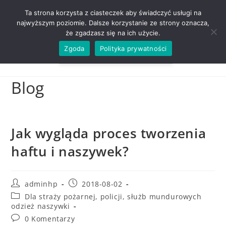
ZADZWOŃ TEL. 600 352 938
Ta strona korzysta z ciasteczek aby świadczyć usługi na
najwyższym poziomie. Dalsze korzystanie ze strony oznacza,
że zgadzasz się na ich użycie.
Zgoda
Polityka prywatności
0,00
ZŁ
MENU
0
Blog
Jak wygląda proces tworzenia
haftu i naszywek?
adminhp
2018-08-02
Dla straży pożarnej, policji, służb mundurowych
odzież naszywki
0 Komentarzy