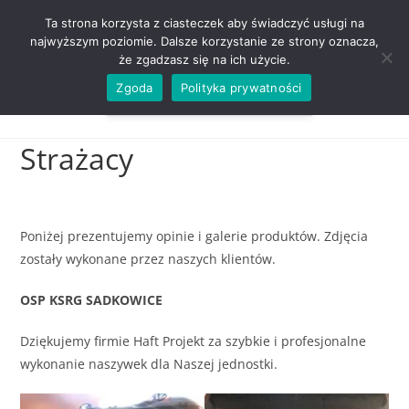
ZADZWOŃ TEL. 600 352 938
Ta strona korzysta z ciasteczek aby świadczyć usługi na
najwyższym poziomie. Dalsze korzystanie ze strony oznacza,
że zgadzasz się na ich użycie.
Zgoda
Polityka prywatności
0,00
ZŁ
MENU
0
Strażacy
Poniżej prezentujemy opinie i galerie produktów. Zdjęcia
zostały wykonane przez naszych klientów.
OSP KSRG SADKOWICE
Dziękujemy firmie Haft Projekt za szybkie i profesjonalne
wykonanie naszywek dla Naszej jednostki.