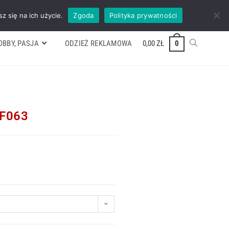
ywek
Formularz wyceny
Kontakt
ZADZWOŃ TEL. 600 352 938
z się na ich użycie.
Zgoda
Polityka prywatności
OBBY, PASJA
ODZIEŻ REKLAMOWA
0,00
ZŁ
0
TF063