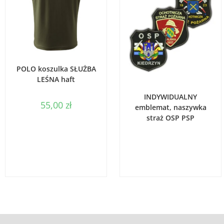
WYBIERZ OPCJE
POLO koszulka SŁUŻBA
LEŚNA haft
WYBIERZ OPCJE
INDYWIDUALNY
55,00
zł
emblemat, naszywka
straż OSP PSP