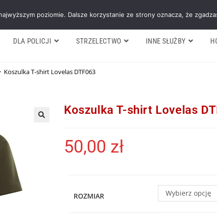
Galeria
Blog
O firmie
Cennik nasz
 najwyższym poziomie. Dalsze korzystanie ze strony oznacza, że zgadzas
DLA POLICJI
STRZELECTWO
INNE SŁUŻBY
H
>
Koszulka T-shirt Lovelas DTF063
Koszulka T-shirt Lovelas D
50,00
zł
Wybierz opcję
ROZMIAR