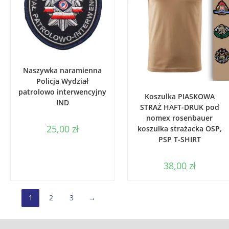
WYBIERZ OPCJE
Naszywka naramienna
Policja Wydział
WYBIERZ OPCJE
patrolowo interwencyjny
Koszulka PIASKOWA
IND
STRAŻ HAFT-DRUK pod
nomex rosenbauer
25,00
zł
koszulka strażacka OSP,
PSP T-SHIRT
38,00
zł
1
2
3
→