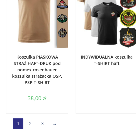
WYBIERZ OPCJE
WYBIERZ OPCJE
Koszulka PIASKOWA
INDYWIDUALNA koszulka
STRAŻ HAFT-DRUK pod
T-SHIRT haft
nomex rosenbauer
koszulka strażacka OSP,
PSP T-SHIRT
38,00
zł
1
2
3
→