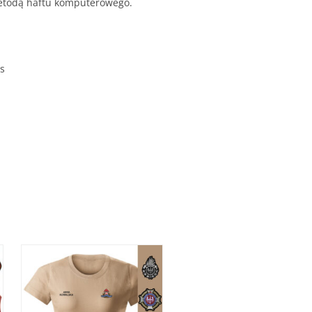
 metodą haftu komputerowego.
is