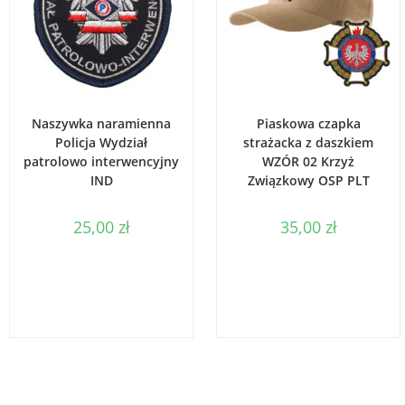
WYBIERZ OPCJE
DODAJ DO KOSZYKA
Naszywka naramienna
Piaskowa czapka
Policja Wydział
strażacka z daszkiem
patrolowo interwencyjny
WZÓR 02 Krzyż
IND
Związkowy OSP PLT
25,00
zł
35,00
zł