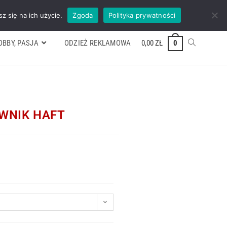
ywek
Formularz wyceny
Kontakt
ZADZWOŃ TEL. 600 352 938
z się na ich użycie.
Zgoda
Polityka prywatności
OBBY, PASJA
ODZIEŻ REKLAMOWA
0,00
ZŁ
0
TOWNIK HAFT