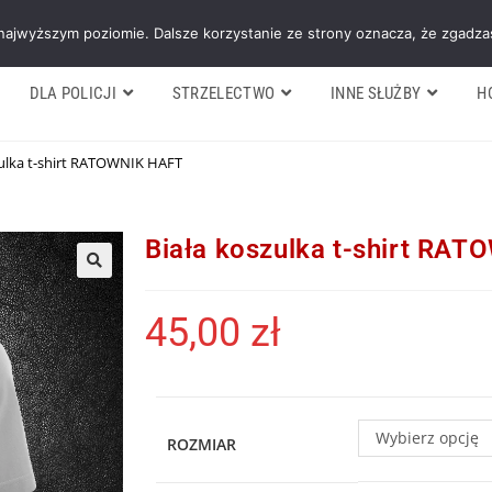
Galeria
Blog
O firmie
Cennik nasz
 najwyższym poziomie. Dalsze korzystanie ze strony oznacza, że zgadzas
DLA POLICJI
STRZELECTWO
INNE SŁUŻBY
H
zulka t-shirt RATOWNIK HAFT
Biała koszulka t-shirt RA
45,00
zł
Wybierz opcję
ROZMIAR