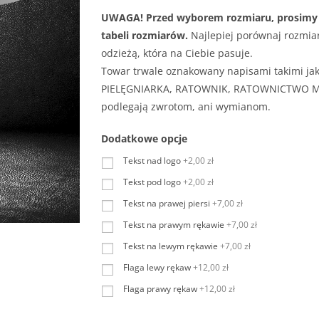
UWAGA! Przed wyborem rozmiaru, prosimy 
tabeli rozmiarów.
Najlepiej porównaj rozmiar
odzieżą, która na Ciebie pasuje.
Towar trwale oznakowany napisami takimi ja
PIELĘGNIARKA, RATOWNIK, RATOWNICTWO MED
podlegają zwrotom, ani wymianom.
Dodatkowe opcje
Tekst nad logo
+2,00 zł
Tekst pod logo
+2,00 zł
Tekst na prawej piersi
+7,00 zł
Tekst na prawym rękawie
+7,00 zł
Tekst na lewym rękawie
+7,00 zł
Flaga lewy rękaw
+12,00 zł
Flaga prawy rękaw
+12,00 zł