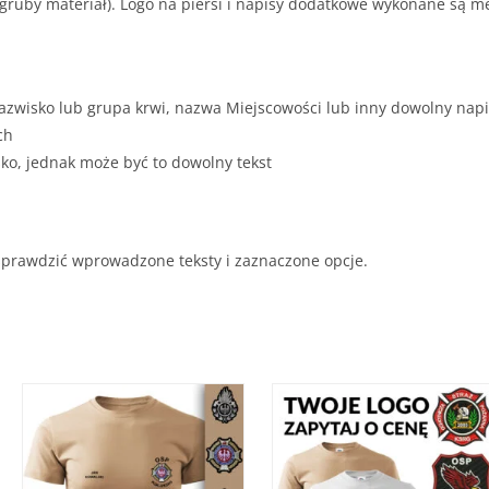
 (gruby materiał). Logo na piersi i napisy dodatkowe wykonane są
Nazwisko lub grupa krwi, nazwa Miejscowości lub inny dowolny nap
ch
wisko, jednak może być to dowolny tekst
sprawdzić wprowadzone teksty i zaznaczone opcje.