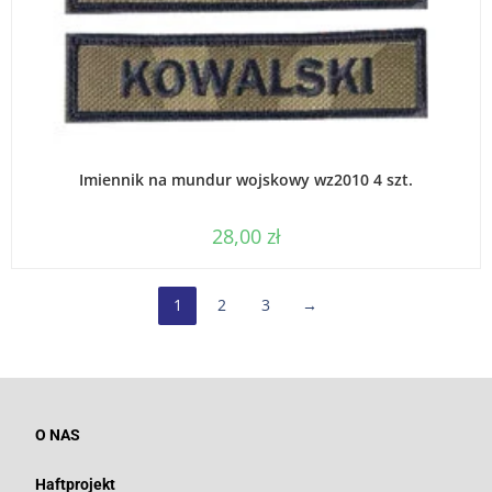
WYBIERZ OPCJE
Imiennik na mundur wojskowy wz2010 4 szt.
28,00
zł
1
2
3
→
O NAS
Haftprojekt