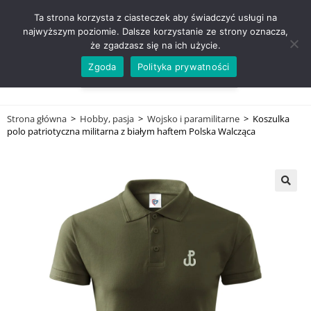
ZADZWOŃ TEL. 600 352 938
Ta strona korzysta z ciasteczek aby świadczyć usługi na
najwyższym poziomie. Dalsze korzystanie ze strony oznacza,
że zgadzasz się na ich użycie.
Zgoda
Polityka prywatności
0,00
ZŁ
MENU
0
Strona główna
>
Hobby, pasja
>
Wojsko i paramilitarne
>
Koszulka
polo patriotyczna militarna z białym haftem Polska Walcząca