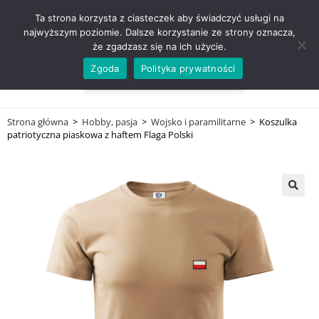
ZADZWOŃ TEL. 600 352 938
Ta strona korzysta z ciasteczek aby świadczyć usługi na
najwyższym poziomie. Dalsze korzystanie ze strony oznacza,
że zgadzasz się na ich użycie.
Zgoda
Polityka prywatności
0,00
ZŁ
MENU
0
Strona główna
>
Hobby, pasja
>
Wojsko i paramilitarne
>
Koszulka
patriotyczna piaskowa z haftem Flaga Polski