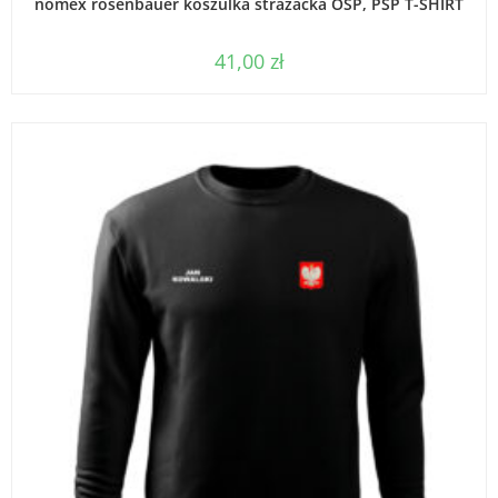
nomex rosenbauer koszulka strażacka OSP, PSP T-SHIRT
41,00
zł