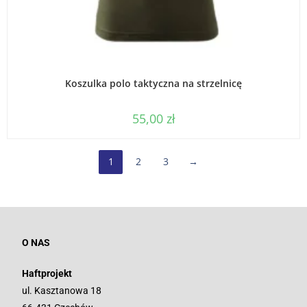
WYBIERZ OPCJE
Koszulka polo taktyczna na strzelnicę
55,00
zł
1
2
3
→
O NAS
Haftprojekt
ul. Kasztanowa 18