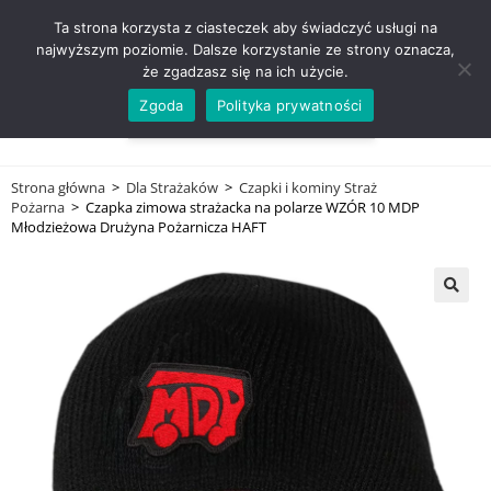
ZADZWOŃ TEL. 600 352 938
Ta strona korzysta z ciasteczek aby świadczyć usługi na
najwyższym poziomie. Dalsze korzystanie ze strony oznacza,
że zgadzasz się na ich użycie.
Zgoda
Polityka prywatności
0,00
ZŁ
MENU
0
Strona główna
>
Dla Strażaków
>
Czapki i kominy Straż
Pożarna
>
Czapka zimowa strażacka na polarze WZÓR 10 MDP
Młodzieżowa Drużyna Pożarnicza HAFT