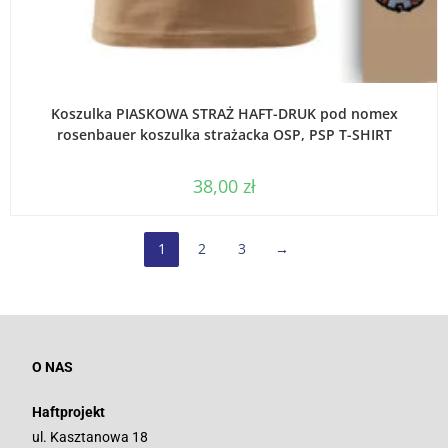
WYBIERZ OPCJE
Koszulka PIASKOWA STRAŻ HAFT-DRUK pod nomex
rosenbauer koszulka strażacka OSP, PSP T-SHIRT
38,00
zł
1
2
3
→
O NAS
Haftprojekt
ul. Kasztanowa 18