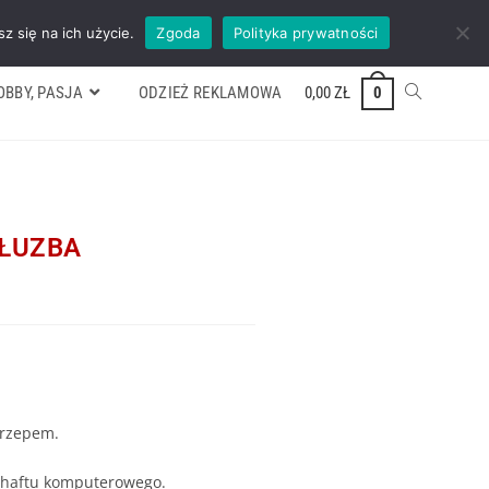
ywek
Formularz wyceny
Kontakt
ZADZWOŃ TEL. 600 352 938
z się na ich użycie.
Zgoda
Polityka prywatności
OBBY, PASJA
ODZIEŻ REKLAMOWA
0,00
ZŁ
0
SŁUZBA
 rzepem.
 haftu komputerowego.