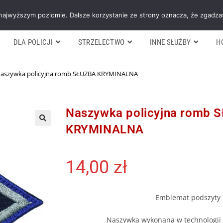
Galeria
Blog
O firmie
Cennik nasz
 najwyższym poziomie. Dalsze korzystanie ze strony oznacza, że zgadzas
DLA POLICJI
STRZELECTWO
INNE SŁUŻBY
H
aszywka policyjna romb SŁUZBA KRYMINALNA
Naszywka policyjna romb 
KRYMINALNA
14,00
zł
Emblemat podszyty
Naszywka wykonana w technologii