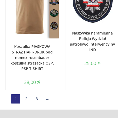
WYBIERZ OPCJE
Naszywka naramienna
Policja Wydział
WYBIERZ OPCJE
patrolowo interwencyjny
Koszulka PIASKOWA
IND
STRAŻ HAFT-DRUK pod
nomex rosenbauer
25,00
zł
koszulka strażacka OSP,
PSP T-SHIRT
38,00
zł
1
2
3
→