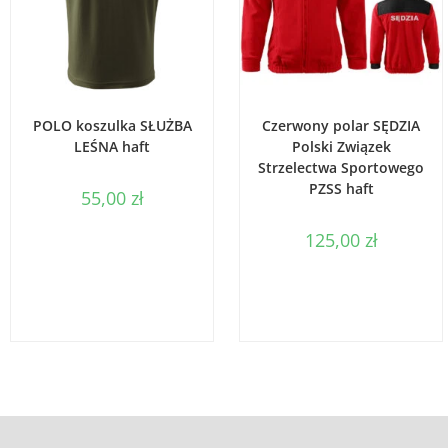
WYBIERZ OPCJE
WYBIERZ OPCJE
POLO koszulka SŁUŻBA
Czerwony polar SĘDZIA
LEŚNA haft
Polski Związek
Strzelectwa Sportowego
PZSS haft
55,00
zł
125,00
zł