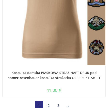
WYBIERZ OPCJE
Koszulka damska PIASKOWA STRAŻ HAFT-DRUK pod
nomex rosenbauer koszulka strażacka OSP, PSP T-SHIRT
41,00
zł
1
2
3
→