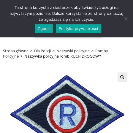
ZADZWOŃ TEL. 600 352 938
Ta strona korzysta z ciasteczek aby świadczyć usługi na
najwyższym poziomie. Dalsze korzystanie ze strony oznacza,
że zgadzasz się na ich użycie.
Zgoda
Polityka prywatności
0,00
ZŁ
MENU
0
Strona główna
>
Dla Policji
>
Naszywki policyjne
>
Romby
Policyjne
>
Naszywka policyjna romb RUCH DROGOWY