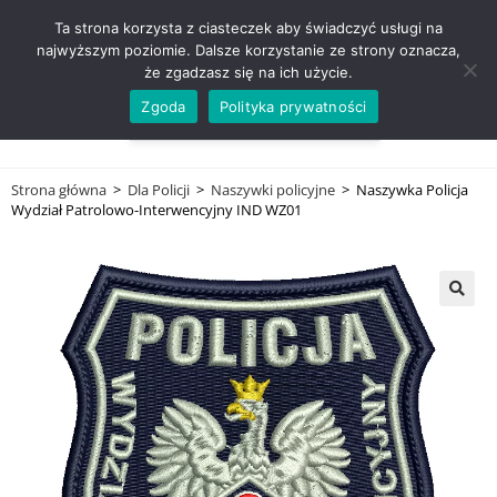
ZADZWOŃ TEL. 600 352 938
Ta strona korzysta z ciasteczek aby świadczyć usługi na
najwyższym poziomie. Dalsze korzystanie ze strony oznacza,
że zgadzasz się na ich użycie.
Zgoda
Polityka prywatności
0,00
ZŁ
MENU
0
Strona główna
>
Dla Policji
>
Naszywki policyjne
>
Naszywka Policja
Wydział Patrolowo-Interwencyjny IND WZ01