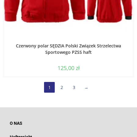
WYBIERZ OPCJE
Czerwony polar SĘDZIA Polski Związek Strzelectwa
Sportowego PZSS haft
125,00
zł
1
2
3
→
O NAS